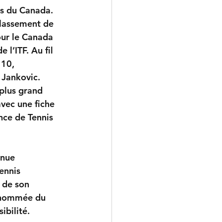
es du Canada. 
classement de 
our le Canada 
l’ITF. Au fil 
 10, 
Jankovic. 
plus grand 
vec une fiche 
nce de Tennis 
inue 
ennis 
 de son 
renommée du 
ibilité.