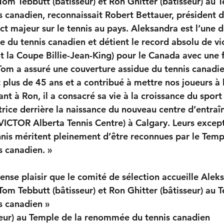
om Tebbutt (bâtisseur) et Ron Ghitter (bâtisseur) au T
canadien, reconnaissait Robert Bettauer, président du
t majeur sur le tennis au pays. Aleksandra est l’une d
re du tennis canadien et détient le record absolu de vic
 la Coupe Billie-Jean-King) pour le Canada avec une f
 Tom a assuré une couverture assidue du tennis canadie
 plus de 45 ans et a contribué à mettre nos joueurs à 
nt à Ron, il a consacré sa vie à la croissance du sport 
trice derrière la naissance du nouveau centre d’entra
ICTOR Alberta Tennis Centre) à Calgary. Leurs except
nnis méritent pleinement d’être reconnues par le Templ
 canadien. »
ense plaisir que le comité de sélection accueille Alek
om Tebbutt (bâtisseur) et Ron Ghitter (bâtisseur) au T
 canadien »
seur) au Temple de la renommée du tennis canadien