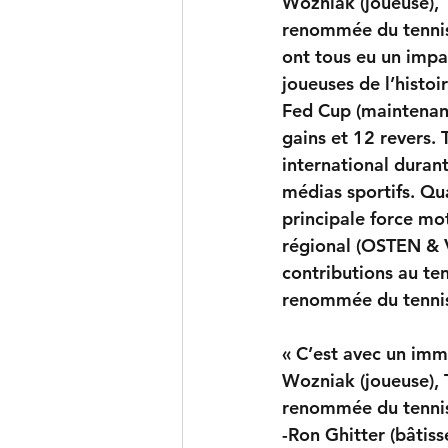
Wozniak (joueuse), T
renommée du tennis 
ont tous eu un impac
joueuses de l’histoi
Fed Cup (maintenant
gains et 12 revers.
international durant
médias sportifs. Qua
principale force mo
régional (OSTEN & V
contributions au te
renommée du tennis
« C’est avec un imm
Wozniak (joueuse), T
renommée du tennis
-Ron Ghitter (bâtis