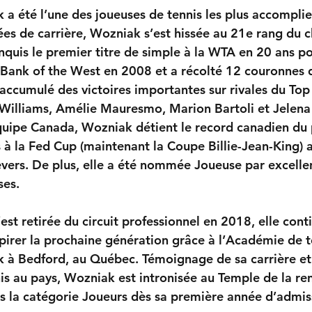
a été l’une des joueuses de tennis les plus accompli
es de carrière, Wozniak s’est hissée au 21e rang du 
nquis le premier titre de simple à la WTA en 20 ans p
 Bank of the West en 2008 et a récolté 12 couronnes de 
accumulé des victoires importantes sur rivales du Top
illiams, Amélie Mauresmo, Marion Bartoli et Jelena 
uipe Canada, Wozniak détient le record canadien du 
 à la Fed Cup (maintenant la Coupe Billie-Jean-King) a
evers. De plus, elle a été nommée Joueuse par excelle
ses.
st retirée du circuit professionnel en 2018, elle cont
spirer la prochaine génération grâce à l’Académie de t
 à Bedford, au Québec. Témoignage de sa carrière et
nnis au pays, Wozniak est intronisée au Temple de la 
s la catégorie Joueurs dès sa première année d’admiss