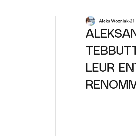
Aleks Wozniak
21
ALEKSA
TEBBUTT
LEUR EN
RENOMM