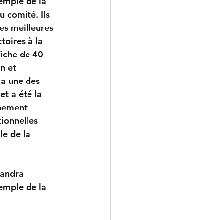
emple de la 
 comité. Ils 
es meilleures 
toires à la 
iche de 40 
n et 
la une des 
et a été la 
înement 
ionnelles 
e de la 
sandra 
emple de la 