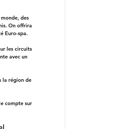
e monde, des 
is. On offrira 
té Euro-spa.
 les circuits 
ente avec un 
 la région de 
lle compte sur 
el