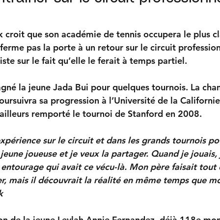
croit que son académie de tennis occupera le plus cl
ferme pas la porte à un retour sur le circuit professi
iste sur le fait qu’elle le ferait à temps partiel.
gné la jeune Jada Bui pour quelques tournois. La ch
ursuivra sa progression à l’Université de la Californie,
ailleurs remporté le tournoi de Stanford en 2008.
érience sur le circuit et dans les grands tournois pou
eune joueuse et je veux la partager. Quand je jouais, j
ntourage qui avait ce vécu-là. Mon père faisait tout c
r, mais il découvrait la réalité en même temps que mo
k
tion de la jeune Leylah Annie Fernandez, déjà 118e mon