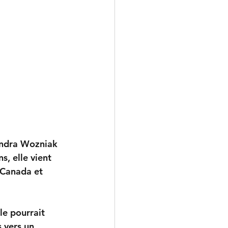
andra Wozniak 
, elle vient 
s Canada et 
le pourrait 
 vers un 