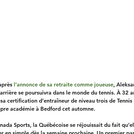
après 
l’annonce de sa retraite comme joueuse
, Aleks
arrière se poursuivra dans le monde du tennis. À 32 ans
 sa certification d’entraîneur de niveau trois de Tenni
ropre académie à Bedford cet automne.
ada Sports, la Québécoise se réjouissait du fait qu’el
 en simple dès la semaine prochaine. Un premier pas